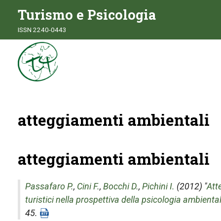
Turismo e Psicologia
ISSN 2240-0443
atteggiamenti ambientali
atteggiamenti ambientali
Passafaro P.
,
Cini F.
,
Bocchi D.
,
Pichini I.
(2012) "
Att
turistici nella prospettiva della psicologia ambienta
45.