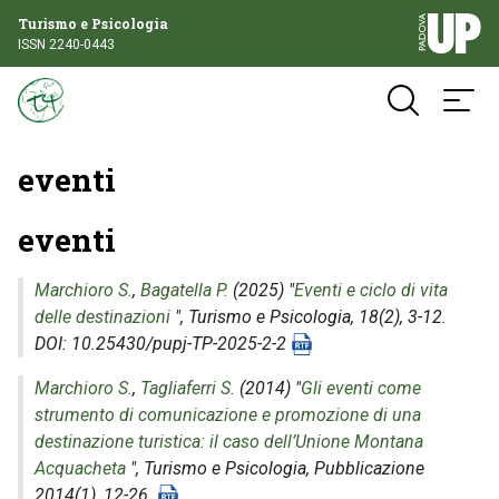
Turismo e Psicologia
ISSN 2240-0443
eventi
eventi
Marchioro S.
,
Bagatella P.
(2025) "
Eventi e ciclo di vita
delle destinazioni
",
Turismo e Psicologia
, 18(2), 3-12.
DOI: 10.25430/pupj-TP-2025-2-2
Marchioro S.
,
Tagliaferri S.
(2014) "
Gli eventi come
strumento di comunicazione e promozione di una
destinazione turistica: il caso dell’Unione Montana
Acquacheta
",
Turismo e Psicologia
, Pubblicazione
2014(1), 12-26.