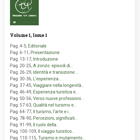
Volume 1, Issue 1
Pag. 4-5
,
Editoriale
Pag. 6-11
,
Presentazione
Pag. 13-17
,
Introduzione
Pag. 20-25
,
A zonzo: episodi di…
Pag. 26-29
,
Identità e transizione:…
Pag. 30-36
,
L'esperienza…
Pag. 37-45
,
Viaggiare nella longevità…
Pag. 46-49
,
Esperienza turistica e…
Pag. 50-56
,
Verso nuove professioni…
Pag. 57-63
,
Qualità nel turismo e…
Pag. 64-77
,
Il turismo, l’arte e i…
Pag. 78-90
,
Percezioni, significati…
Pag. 91-99
,
Il ruolo della…
Pag. 100-109
,
Il viaggio turistico…
Pag. 110-115
,
Turismo e mutamento…