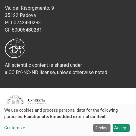
Via del Risorgimento, 9
35122 Padova
PI 00742430283
CF 80006480281
All scientific content is shared under
a CC BY-NC-ND license, unless otherwise noted.
Credits
We use cookies and process personal data for the following
Use
purposes:
Functional & Embedded external content
.
© 2026 Padova University Press - Università degli Studi di Padova
of
Customize
Decline
Accept
personal