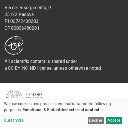
Via del Risorgimento, 9
35122 Padova
PI 00742430283
CF 80006480281
All scientific content is shared under
a CC BY-NC-ND license, unless otherwise noted.
Credits
We use cookies and process personal data for the following
Use
purposes:
Functional & Embedded external content
.
© 2026 Padova University Press - Università degli Studi di Padova
of
Customize
Decline
Accept
personal