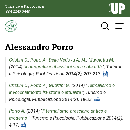
Turismo e Psicologia
ISSN 2240-0443
Alessandro Porro
Cristini C.
,
Porro A.
,
Della Vedova A. M.
,
Margiotta M.
(2014) "
Iconografie e riflessioni sulla paternità
",
Turismo
e Psicologia
, Pubblicazione 2014(2), 207-213.
Cristini C.
,
Porro A.
,
Guerrini G.
(2014) "
Termalismo e
invecchiamento fra storia e attualità
",
Turismo e
Psicologia
, Pubblicazione 2014(2), 18-23.
Porro A.
(2014) "
Il termalismo bresciano antico e
moderno
",
Turismo e Psicologia
, Pubblicazione 2014(2),
4-17.