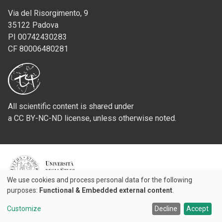
Via del Risorgimento, 9
35122 Padova
PI 00742430283
CF 80006480281
All scientific content is shared under
a CC BY-NC-ND license, unless otherwise noted.
Credits
We use cookies and process personal data for the following
Use
purposes:
Functional & Embedded external content
.
© 2026 Padova University Press - Università degli Studi di Padova
of
Customize
Decline
Accept
personal