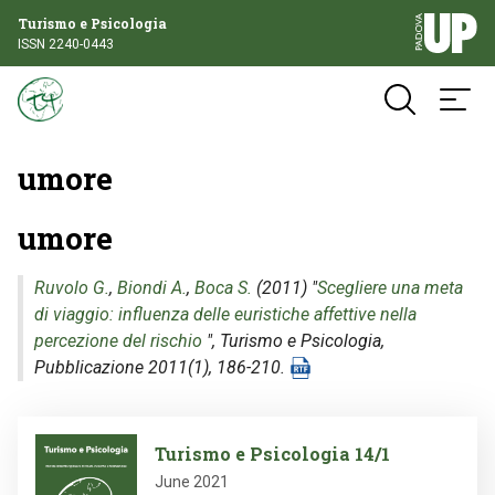
Turismo e Psicologia
ISSN 2240-0443
umore
umore
Ruvolo G.
,
Biondi A.
,
Boca S.
(2011) "
Scegliere una meta
di viaggio: influenza delle euristiche affettive nella
percezione del rischio
",
Turismo e Psicologia
,
Pubblicazione 2011(1), 186-210.
Image
Turismo e Psicologia 14/1
June 2021