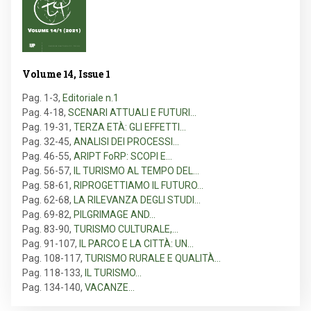
Volume 14, Issue 1
Pag. 1-3
,
Editoriale n.1
Pag. 4-18
,
SCENARI ATTUALI E FUTURI…
Pag. 19-31
,
TERZA ETÀ: GLI EFFETTI…
Pag. 32-45
,
ANALISI DEI PROCESSI…
Pag. 46-55
,
ARIPT FoRP: SCOPI E…
Pag. 56-57
,
IL TURISMO AL TEMPO DEL…
Pag. 58-61
,
RIPROGETTIAMO IL FUTURO…
Pag. 62-68
,
LA RILEVANZA DEGLI STUDI…
Pag. 69-82
,
PILGRIMAGE AND…
Pag. 83-90
,
TURISMO CULTURALE,…
Pag. 91-107
,
IL PARCO E LA CITTÀ: UN…
Pag. 108-117
,
TURISMO RURALE E QUALITÀ…
Pag. 118-133
,
IL TURISMO…
Pag. 134-140
,
VACANZE…