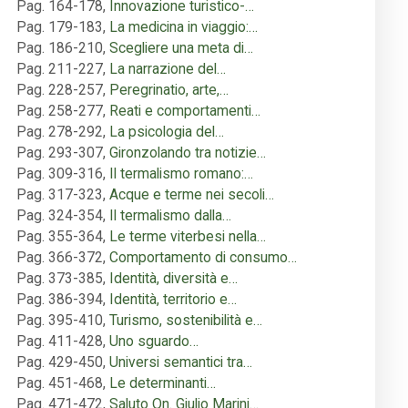
Pag. 164-178
,
Innovazione turistico-…
Pag. 179-183
,
La medicina in viaggio:…
Pag. 186-210
,
Scegliere una meta di…
Pag. 211-227
,
La narrazione del…
Pag. 228-257
,
Peregrinatio, arte,…
Pag. 258-277
,
Reati e comportamenti…
Pag. 278-292
,
La psicologia del…
Pag. 293-307
,
Gironzolando tra notizie…
Pag. 309-316
,
Il termalismo romano:…
Pag. 317-323
,
Acque e terme nei secoli…
Pag. 324-354
,
Il termalismo dalla…
Pag. 355-364
,
Le terme viterbesi nella…
Pag. 366-372
,
Comportamento di consumo…
Pag. 373-385
,
Identità, diversità e…
Pag. 386-394
,
Identità, territorio e…
Pag. 395-410
,
Turismo, sostenibilità e…
Pag. 411-428
,
Uno sguardo…
Pag. 429-450
,
Universi semantici tra…
Pag. 451-468
,
Le determinanti…
Pag. 471-472
,
Saluto On. Giulio Marini…