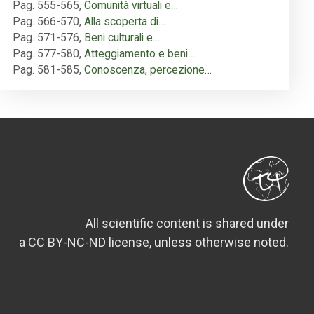
Pag. 555-565
,
Comunità virtuali e…
Pag. 566-570
,
Alla scoperta di…
Pag. 571-576
,
Beni culturali e…
Pag. 577-580
,
Atteggiamento e beni…
Pag. 581-585
,
Conoscenza, percezione…
All scientific content is shared under
a CC BY-NC-ND license, unless otherwise noted.