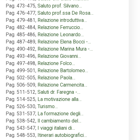
Pag. 473-475
,
Saluto prof. Silvano…
Pag. 476-477
,
Saluto prof.ssa De Rosa…
Pag. 479-481
,
Relazione introduttiva…
Pag. 482-484
,
Relazione Ferruccio…
Pag. 485-486
,
Relazione Leonardo…
Pag. 487-489
,
Relazione Elena Bocci -…
Pag. 490-492
,
Relazione Marina Mura -…
Pag. 493-496
,
Relazione Giovanni…
Pag. 497-498
,
Relazione Folco…
Pag. 499-501
,
Relazione Bartolomeo…
Pag. 502-505
,
Relazione Paola…
Pag. 506-509
,
Relazione Carmencita…
Pag. 511-512
,
Saluti dr. Faregna -…
Pag. 514-525
,
La motivazione alla…
Pag. 526-530
,
Turismo…
Pag. 531-537
,
La formazione degli…
Pag. 538-542
,
Il cambiamento del…
Pag. 543-547
,
I viaggi italiani di…
Pag. 548-553
,
Itinerari autobiografici…