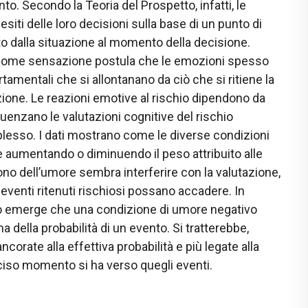
to. Secondo la Teoria del Prospetto, infatti, le
esiti delle loro decisioni sulla base di un punto di
to dalla situazione al momento della decisione.
hio come sensazione postula che le emozioni spesso
mentali che si allontanano da ciò che si ritiene la
zione. Le reazioni emotive al rischio dipendono da
fluenzano le valutazioni cognitive del rischio
esso. I dati mostrano come le diverse condizioni
 aumentando o diminuendo il peso attribuito alle
tono dell’umore sembra interferire con la valutazione,
e eventi ritenuti rischiosi possano accadere. In
io emerge che una condizione di umore negativo
 della probabilità di un evento. Si tratterebbe,
ncorate alla effettiva probabilità e più legate alla
eciso momento si ha verso quegli eventi.