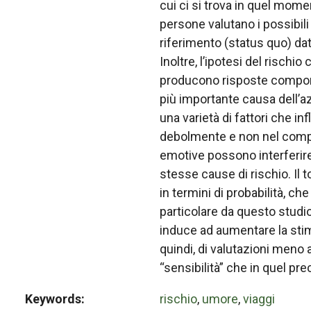
cui ci si trova in quel momen
persone valutano i possibili 
riferimento (status quo) da
Inoltre, l’ipotesi del risc
producono risposte comporta
più importante causa dell’a
una varietà di fattori che in
debolmente e non nel compl
emotive possono interferire
stesse cause di rischio. Il 
in termini di probabilità, ch
particolare da questo stud
induce ad aumentare la stima
quindi, di valutazioni meno a
“sensibilità” che in quel pr
Keywords
rischio
,
umore
,
viaggi