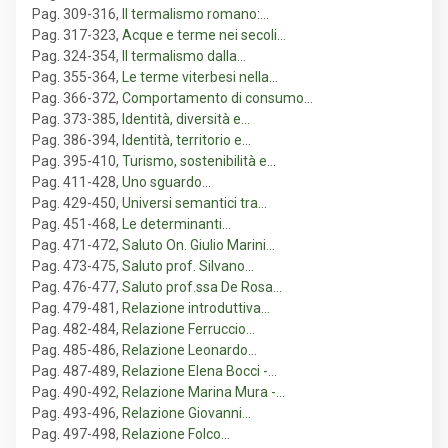
Pag. 309-316
,
Il termalismo romano:…
Pag. 317-323
,
Acque e terme nei secoli…
Pag. 324-354
,
Il termalismo dalla…
Pag. 355-364
,
Le terme viterbesi nella…
Pag. 366-372
,
Comportamento di consumo…
Pag. 373-385
,
Identità, diversità e…
Pag. 386-394
,
Identità, territorio e…
Pag. 395-410
,
Turismo, sostenibilità e…
Pag. 411-428
,
Uno sguardo…
Pag. 429-450
,
Universi semantici tra…
Pag. 451-468
,
Le determinanti…
Pag. 471-472
,
Saluto On. Giulio Marini…
Pag. 473-475
,
Saluto prof. Silvano…
Pag. 476-477
,
Saluto prof.ssa De Rosa…
Pag. 479-481
,
Relazione introduttiva…
Pag. 482-484
,
Relazione Ferruccio…
Pag. 485-486
,
Relazione Leonardo…
Pag. 487-489
,
Relazione Elena Bocci -…
Pag. 490-492
,
Relazione Marina Mura -…
Pag. 493-496
,
Relazione Giovanni…
Pag. 497-498
,
Relazione Folco…