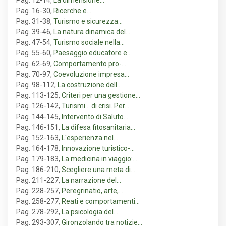
Pag. 12-14
,
La dimensione…
Pag. 16-30
,
Ricerche e…
Pag. 31-38
,
Turismo e sicurezza…
Pag. 39-46
,
La natura dinamica del…
Pag. 47-54
,
Turismo sociale nella…
Pag. 55-60
,
Paesaggio educatore e…
Pag. 62-69
,
Comportamento pro-…
Pag. 70-97
,
Coevoluzione impresa…
Pag. 98-112
,
La costruzione dell…
Pag. 113-125
,
Criteri per una gestione…
Pag. 126-142
,
Turismi... di crisi. Per…
Pag. 144-145
,
Intervento di Saluto…
Pag. 146-151
,
La difesa fitosanitaria…
Pag. 152-163
,
L'esperienza nel…
Pag. 164-178
,
Innovazione turistico-…
Pag. 179-183
,
La medicina in viaggio:…
Pag. 186-210
,
Scegliere una meta di…
Pag. 211-227
,
La narrazione del…
Pag. 228-257
,
Peregrinatio, arte,…
Pag. 258-277
,
Reati e comportamenti…
Pag. 278-292
,
La psicologia del…
Pag. 293-307
,
Gironzolando tra notizie…