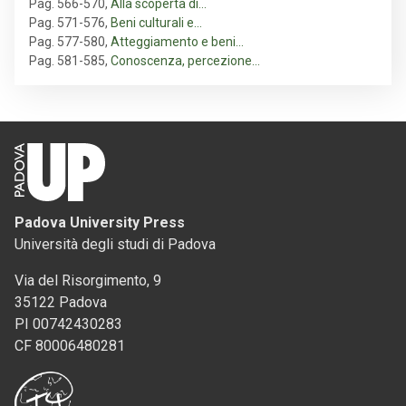
Pag. 566-570
,
Alla scoperta di…
Pag. 571-576
,
Beni culturali e…
Pag. 577-580
,
Atteggiamento e beni…
Pag. 581-585
,
Conoscenza, percezione…
Padova University Press
Università degli studi di Padova
Via del Risorgimento, 9
35122 Padova
PI 00742430283
CF 80006480281