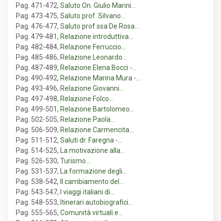
Pag. 471-472
,
Saluto On. Giulio Marini…
Pag. 473-475
,
Saluto prof. Silvano…
Pag. 476-477
,
Saluto prof.ssa De Rosa…
Pag. 479-481
,
Relazione introduttiva…
Pag. 482-484
,
Relazione Ferruccio…
Pag. 485-486
,
Relazione Leonardo…
Pag. 487-489
,
Relazione Elena Bocci -…
Pag. 490-492
,
Relazione Marina Mura -…
Pag. 493-496
,
Relazione Giovanni…
Pag. 497-498
,
Relazione Folco…
Pag. 499-501
,
Relazione Bartolomeo…
Pag. 502-505
,
Relazione Paola…
Pag. 506-509
,
Relazione Carmencita…
Pag. 511-512
,
Saluti dr. Faregna -…
Pag. 514-525
,
La motivazione alla…
Pag. 526-530
,
Turismo…
Pag. 531-537
,
La formazione degli…
Pag. 538-542
,
Il cambiamento del…
Pag. 543-547
,
I viaggi italiani di…
Pag. 548-553
,
Itinerari autobiografici…
Pag. 555-565
,
Comunità virtuali e…