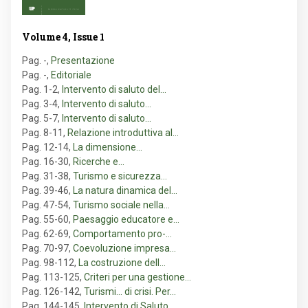
Volume 4, Issue 1
Pag. -
,
Presentazione
Pag. -
,
Editoriale
Pag. 1-2
,
Intervento di saluto del…
Pag. 3-4
,
Intervento di saluto…
Pag. 5-7
,
Intervento di saluto…
Pag. 8-11
,
Relazione introduttiva al…
Pag. 12-14
,
La dimensione…
Pag. 16-30
,
Ricerche e…
Pag. 31-38
,
Turismo e sicurezza…
Pag. 39-46
,
La natura dinamica del…
Pag. 47-54
,
Turismo sociale nella…
Pag. 55-60
,
Paesaggio educatore e…
Pag. 62-69
,
Comportamento pro-…
Pag. 70-97
,
Coevoluzione impresa…
Pag. 98-112
,
La costruzione dell…
Pag. 113-125
,
Criteri per una gestione…
Pag. 126-142
,
Turismi... di crisi. Per…
Pag. 144-145
,
Intervento di Saluto…