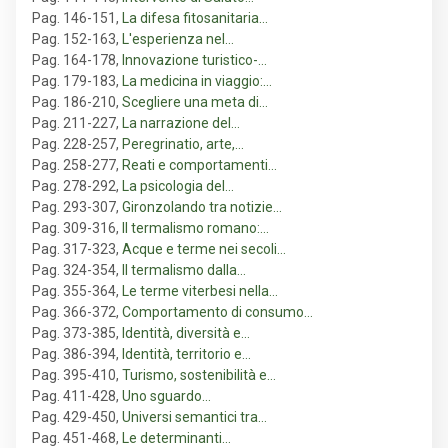
Pag. 146-151
,
La difesa fitosanitaria…
Pag. 152-163
,
L'esperienza nel…
Pag. 164-178
,
Innovazione turistico-…
Pag. 179-183
,
La medicina in viaggio:…
Pag. 186-210
,
Scegliere una meta di…
Pag. 211-227
,
La narrazione del…
Pag. 228-257
,
Peregrinatio, arte,…
Pag. 258-277
,
Reati e comportamenti…
Pag. 278-292
,
La psicologia del…
Pag. 293-307
,
Gironzolando tra notizie…
Pag. 309-316
,
Il termalismo romano:…
Pag. 317-323
,
Acque e terme nei secoli…
Pag. 324-354
,
Il termalismo dalla…
Pag. 355-364
,
Le terme viterbesi nella…
Pag. 366-372
,
Comportamento di consumo…
Pag. 373-385
,
Identità, diversità e…
Pag. 386-394
,
Identità, territorio e…
Pag. 395-410
,
Turismo, sostenibilità e…
Pag. 411-428
,
Uno sguardo…
Pag. 429-450
,
Universi semantici tra…
Pag. 451-468
,
Le determinanti…