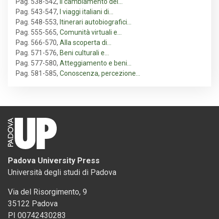
Pag. 538-542
,
Il cambiamento del…
Pag. 543-547
,
I viaggi italiani di…
Pag. 548-553
,
Itinerari autobiografici…
Pag. 555-565
,
Comunità virtuali e…
Pag. 566-570
,
Alla scoperta di…
Pag. 571-576
,
Beni culturali e…
Pag. 577-580
,
Atteggiamento e beni…
Pag. 581-585
,
Conoscenza, percezione…
Padova University Press
Università degli studi di Padova
Via del Risorgimento, 9
35122 Padova
PI 00742430283