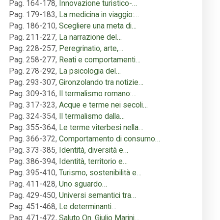
Pag. 164-178
,
Innovazione turistico-…
Pag. 179-183
,
La medicina in viaggio:…
Pag. 186-210
,
Scegliere una meta di…
Pag. 211-227
,
La narrazione del…
Pag. 228-257
,
Peregrinatio, arte,…
Pag. 258-277
,
Reati e comportamenti…
Pag. 278-292
,
La psicologia del…
Pag. 293-307
,
Gironzolando tra notizie…
Pag. 309-316
,
Il termalismo romano:…
Pag. 317-323
,
Acque e terme nei secoli…
Pag. 324-354
,
Il termalismo dalla…
Pag. 355-364
,
Le terme viterbesi nella…
Pag. 366-372
,
Comportamento di consumo…
Pag. 373-385
,
Identità, diversità e…
Pag. 386-394
,
Identità, territorio e…
Pag. 395-410
,
Turismo, sostenibilità e…
Pag. 411-428
,
Uno sguardo…
Pag. 429-450
,
Universi semantici tra…
Pag. 451-468
,
Le determinanti…
Pag. 471-472
,
Saluto On. Giulio Marini…