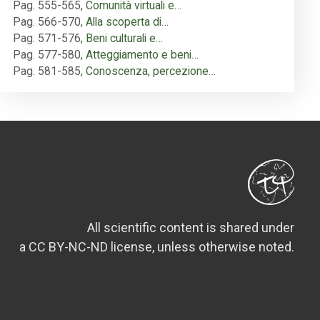
Pag. 555-565
,
Comunità virtuali e…
Pag. 566-570
,
Alla scoperta di…
Pag. 571-576
,
Beni culturali e…
Pag. 577-580
,
Atteggiamento e beni…
Pag. 581-585
,
Conoscenza, percezione…
All scientific content is shared under
a CC BY-NC-ND license, unless otherwise noted.