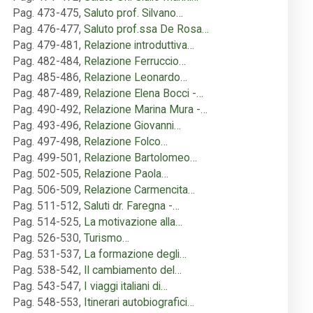
Pag. 473-475
,
Saluto prof. Silvano…
Pag. 476-477
,
Saluto prof.ssa De Rosa…
Pag. 479-481
,
Relazione introduttiva…
Pag. 482-484
,
Relazione Ferruccio…
Pag. 485-486
,
Relazione Leonardo…
Pag. 487-489
,
Relazione Elena Bocci -…
Pag. 490-492
,
Relazione Marina Mura -…
Pag. 493-496
,
Relazione Giovanni…
Pag. 497-498
,
Relazione Folco…
Pag. 499-501
,
Relazione Bartolomeo…
Pag. 502-505
,
Relazione Paola…
Pag. 506-509
,
Relazione Carmencita…
Pag. 511-512
,
Saluti dr. Faregna -…
Pag. 514-525
,
La motivazione alla…
Pag. 526-530
,
Turismo…
Pag. 531-537
,
La formazione degli…
Pag. 538-542
,
Il cambiamento del…
Pag. 543-547
,
I viaggi italiani di…
Pag. 548-553
,
Itinerari autobiografici…