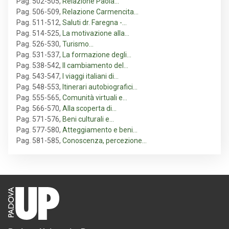
Pag. 502-505
,
Relazione Paola…
Pag. 506-509
,
Relazione Carmencita…
Pag. 511-512
,
Saluti dr. Faregna -…
Pag. 514-525
,
La motivazione alla…
Pag. 526-530
,
Turismo…
Pag. 531-537
,
La formazione degli…
Pag. 538-542
,
Il cambiamento del…
Pag. 543-547
,
I viaggi italiani di…
Pag. 548-553
,
Itinerari autobiografici…
Pag. 555-565
,
Comunità virtuali e…
Pag. 566-570
,
Alla scoperta di…
Pag. 571-576
,
Beni culturali e…
Pag. 577-580
,
Atteggiamento e beni…
Pag. 581-585
,
Conoscenza, percezione…