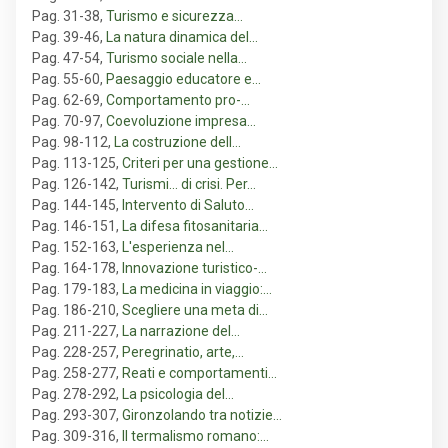
Pag. 31-38
,
Turismo e sicurezza…
Pag. 39-46
,
La natura dinamica del…
Pag. 47-54
,
Turismo sociale nella…
Pag. 55-60
,
Paesaggio educatore e…
Pag. 62-69
,
Comportamento pro-…
Pag. 70-97
,
Coevoluzione impresa…
Pag. 98-112
,
La costruzione dell…
Pag. 113-125
,
Criteri per una gestione…
Pag. 126-142
,
Turismi... di crisi. Per…
Pag. 144-145
,
Intervento di Saluto…
Pag. 146-151
,
La difesa fitosanitaria…
Pag. 152-163
,
L'esperienza nel…
Pag. 164-178
,
Innovazione turistico-…
Pag. 179-183
,
La medicina in viaggio:…
Pag. 186-210
,
Scegliere una meta di…
Pag. 211-227
,
La narrazione del…
Pag. 228-257
,
Peregrinatio, arte,…
Pag. 258-277
,
Reati e comportamenti…
Pag. 278-292
,
La psicologia del…
Pag. 293-307
,
Gironzolando tra notizie…
Pag. 309-316
,
Il termalismo romano:…