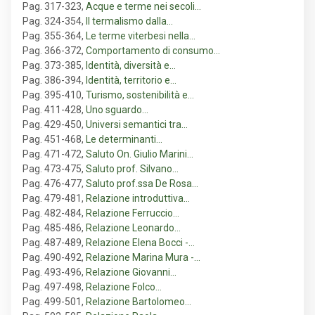
Pag. 317-323
,
Acque e terme nei secoli…
Pag. 324-354
,
Il termalismo dalla…
Pag. 355-364
,
Le terme viterbesi nella…
Pag. 366-372
,
Comportamento di consumo…
Pag. 373-385
,
Identità, diversità e…
Pag. 386-394
,
Identità, territorio e…
Pag. 395-410
,
Turismo, sostenibilità e…
Pag. 411-428
,
Uno sguardo…
Pag. 429-450
,
Universi semantici tra…
Pag. 451-468
,
Le determinanti…
Pag. 471-472
,
Saluto On. Giulio Marini…
Pag. 473-475
,
Saluto prof. Silvano…
Pag. 476-477
,
Saluto prof.ssa De Rosa…
Pag. 479-481
,
Relazione introduttiva…
Pag. 482-484
,
Relazione Ferruccio…
Pag. 485-486
,
Relazione Leonardo…
Pag. 487-489
,
Relazione Elena Bocci -…
Pag. 490-492
,
Relazione Marina Mura -…
Pag. 493-496
,
Relazione Giovanni…
Pag. 497-498
,
Relazione Folco…
Pag. 499-501
,
Relazione Bartolomeo…