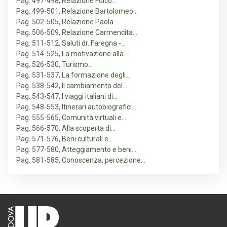
Pag. 497-498
,
Relazione Folco…
Pag. 499-501
,
Relazione Bartolomeo…
Pag. 502-505
,
Relazione Paola…
Pag. 506-509
,
Relazione Carmencita…
Pag. 511-512
,
Saluti dr. Faregna -…
Pag. 514-525
,
La motivazione alla…
Pag. 526-530
,
Turismo…
Pag. 531-537
,
La formazione degli…
Pag. 538-542
,
Il cambiamento del…
Pag. 543-547
,
I viaggi italiani di…
Pag. 548-553
,
Itinerari autobiografici…
Pag. 555-565
,
Comunità virtuali e…
Pag. 566-570
,
Alla scoperta di…
Pag. 571-576
,
Beni culturali e…
Pag. 577-580
,
Atteggiamento e beni…
Pag. 581-585
,
Conoscenza, percezione…