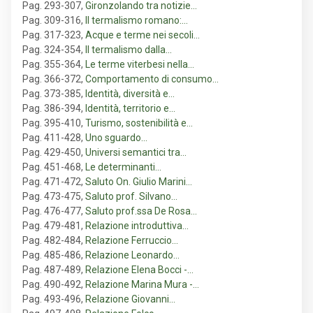
Pag. 293-307
,
Gironzolando tra notizie…
Pag. 309-316
,
Il termalismo romano:…
Pag. 317-323
,
Acque e terme nei secoli…
Pag. 324-354
,
Il termalismo dalla…
Pag. 355-364
,
Le terme viterbesi nella…
Pag. 366-372
,
Comportamento di consumo…
Pag. 373-385
,
Identità, diversità e…
Pag. 386-394
,
Identità, territorio e…
Pag. 395-410
,
Turismo, sostenibilità e…
Pag. 411-428
,
Uno sguardo…
Pag. 429-450
,
Universi semantici tra…
Pag. 451-468
,
Le determinanti…
Pag. 471-472
,
Saluto On. Giulio Marini…
Pag. 473-475
,
Saluto prof. Silvano…
Pag. 476-477
,
Saluto prof.ssa De Rosa…
Pag. 479-481
,
Relazione introduttiva…
Pag. 482-484
,
Relazione Ferruccio…
Pag. 485-486
,
Relazione Leonardo…
Pag. 487-489
,
Relazione Elena Bocci -…
Pag. 490-492
,
Relazione Marina Mura -…
Pag. 493-496
,
Relazione Giovanni…