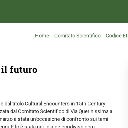
Main
Home
Comitato Scientifico
Codice Et
navigation
il futuro
e dal titolo Cultural Encounters in 15th Century
ta dal Comitato Scientifico di Via Querinissima a
 marzo è stata un’occasione di confronto sui temi
erini. E lo è stata per le idee condivise con i