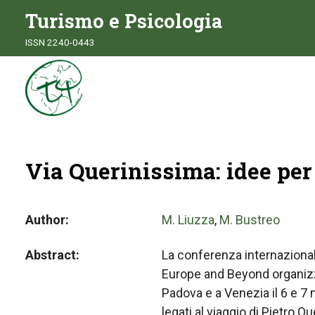
Turismo e Psicologia
ISSN 2240-0443
Via Querinissima: idee per 
Author
M. Liuzza
,
M. Bustreo
Abstract
La conferenza internazional
Europe and Beyond organizza
Padova e a Venezia il 6 e 7
legati al viaggio di Pietro Qu