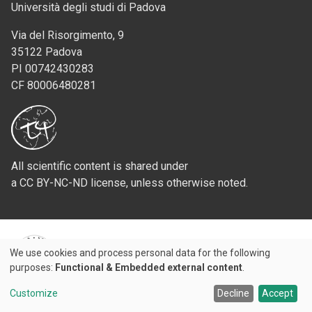
Università degli studi di Padova
Via del Risorgimento, 9
35122 Padova
PI 00742430283
CF 80006480281
All scientific content is shared under
a CC BY-NC-ND license, unless otherwise noted.
We use cookies and process personal data for the following
Use
Credits
purposes:
Functional & Embedded external content
.
of
© 2026 Padova University Press - Università degli Studi di Padova
Customize
Decline
Accept
personal