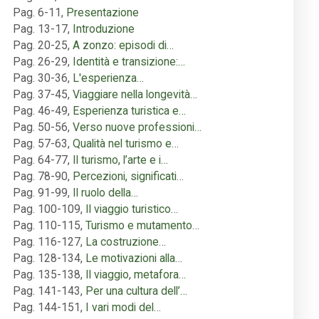
Pag. 6-11
,
Presentazione
Pag. 13-17
,
Introduzione
Pag. 20-25
,
A zonzo: episodi di…
Pag. 26-29
,
Identità e transizione:…
Pag. 30-36
,
L'esperienza…
Pag. 37-45
,
Viaggiare nella longevità…
Pag. 46-49
,
Esperienza turistica e…
Pag. 50-56
,
Verso nuove professioni…
Pag. 57-63
,
Qualità nel turismo e…
Pag. 64-77
,
Il turismo, l’arte e i…
Pag. 78-90
,
Percezioni, significati…
Pag. 91-99
,
Il ruolo della…
Pag. 100-109
,
Il viaggio turistico…
Pag. 110-115
,
Turismo e mutamento…
Pag. 116-127
,
La costruzione…
Pag. 128-134
,
Le motivazioni alla…
Pag. 135-138
,
Il viaggio, metafora…
Pag. 141-143
,
Per una cultura dell’…
Pag. 144-151
,
I vari modi del…