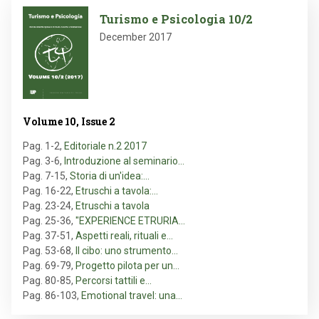
Image
Turismo e Psicologia 10/2
December 2017
Volume 10, Issue 2
Pag. 1-2
,
Editoriale n.2 2017
Pag. 3-6
,
Introduzione al seminario…
Pag. 7-15
,
Storia di un'idea:…
Pag. 16-22
,
Etruschi a tavola:…
Pag. 23-24
,
Etruschi a tavola
Pag. 25-36
,
"EXPERIENCE ETRURIA…
Pag. 37-51
,
Aspetti reali, rituali e…
Pag. 53-68
,
Il cibo: uno strumento…
Pag. 69-79
,
Progetto pilota per un…
Pag. 80-85
,
Percorsi tattili e…
Pag. 86-103
,
Emotional travel: una…