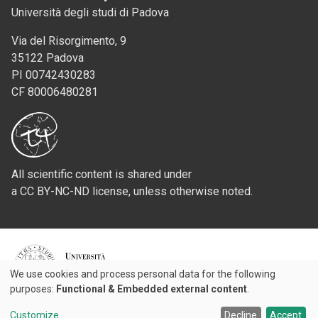
Università degli studi di Padova
Via del Risorgimento, 9
35122 Padova
PI 00742430283
CF 80006480281
All scientific content is shared under
a CC BY-NC-ND license, unless otherwise noted.
Credits
We use cookies and process personal data for the following
Use
purposes:
Functional & Embedded external content
.
© 2026 Padova University Press - Università degli Studi di Padova
of
Customize
Decline
Accept