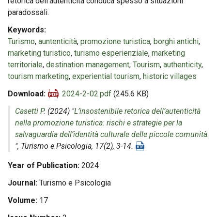
retorica dell’autenticità conduca spesso a situazioni
paradossali.
Keywords
Turismo
,
auntenticità
,
promozione turistica
,
borghi antichi
,
marketing turistico
,
turismo esperienziale
,
marketing
territoriale
,
destination management
,
Tourism
,
authenticity
,
tourism marketing
,
experiential tourism
,
historic villages
Download
2024-2-02.pdf
(245.6 KB)
Casetti P.
(2024) "
L’insostenibile retorica dell’autenticità
nella promozione turistica: rischi e strategie per la
salvaguardia dell’identità culturale delle piccole comunità.
",
Turismo e Psicologia
, 17(2), 3-14.
Year of Publication
2024
Journal
Turismo e Psicologia
Volume
17