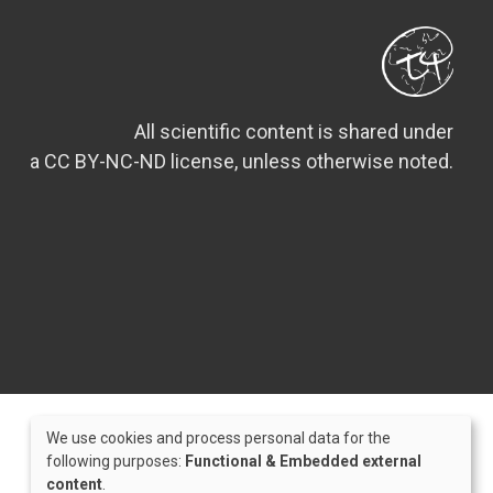
All scientific content is shared under
a CC BY-NC-ND license, unless otherwise noted.
We use cookies and process personal data for the
Use
following purposes:
Functional & Embedded external
content
.
of
Credits