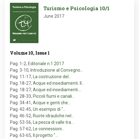
Image
Turismo e Psicologia 10/1
June 2017
Volume 10, Issue 1
Pag. 1-2
,
Editoriale n.1 2017
Pag. 3-10
,
Introduzione al Convegno…
Pag. 11-17
,
La costruzione del…
Pag. 18-27
,
Acque ed insediamenti. Il…
Pag. 18-27
,
Acque ed insediamenti.…
Pag. 28-33
,
Piccoli fiumi e canali…
Pag. 34-41
,
Acque e genti che…
Pag. 42-45
,
Un esempio di "…
Pag. 46-52
,
Ruote idrauliche nel…
Pag. 53-56
,
La pesca di valle tra…
Pag. 57-62
,
Le connessioni…
Pag. 63-65
,
Il progetto "…