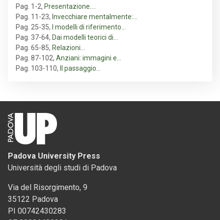
Pag. 1-2
,
Presentazione.…
Pag. 11-23
,
Invecchiare mentalmente:…
Pag. 25-35
,
I modelli di riferimento…
Pag. 37-64
,
Dai modelli teorici di…
Pag. 65-85
,
Relazioni…
Pag. 87-102
,
Anziani: immagini e…
Pag. 103-110
,
Il passaggio…
Padova University Press
Università degli studi di Padova
Via del Risorgimento, 9
35122 Padova
PI 00742430283