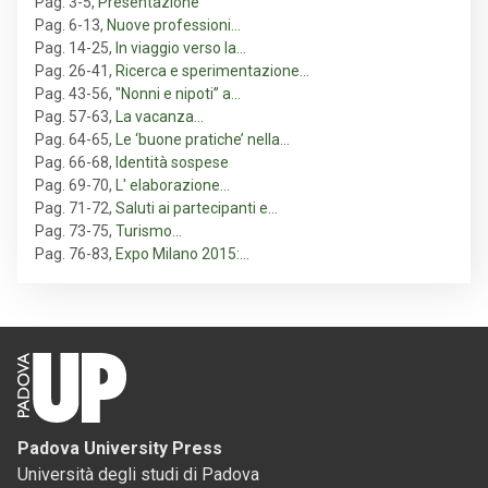
Pag. 3-5
,
Presentazione
Pag. 6-13
,
Nuove professioni…
Pag. 14-25
,
In viaggio verso la…
Pag. 26-41
,
Ricerca e sperimentazione…
Pag. 43-56
,
"Nonni e nipoti” a…
Pag. 57-63
,
La vacanza…
Pag. 64-65
,
Le ‘buone pratiche’ nella…
Pag. 66-68
,
Identità sospese
Pag. 69-70
,
L' elaborazione…
Pag. 71-72
,
Saluti ai partecipanti e…
Pag. 73-75
,
Turismo…
Pag. 76-83
,
Expo Milano 2015:…
Padova University Press
Università degli studi di Padova