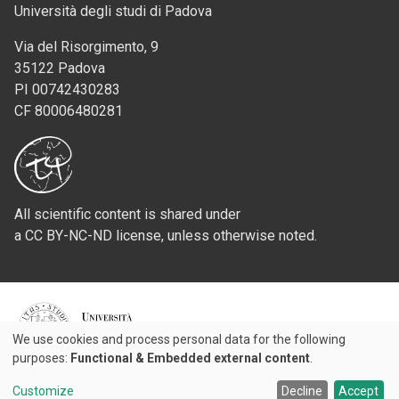
Università degli studi di Padova
Via del Risorgimento, 9
35122 Padova
PI 00742430283
CF 80006480281
All scientific content is shared under
a CC BY-NC-ND license, unless otherwise noted.
Credits
We use cookies and process personal data for the following
Use
purposes:
Functional & Embedded external content
.
© 2026 Padova University Press - Università degli Studi di Padova
of
Customize
Decline
Accept