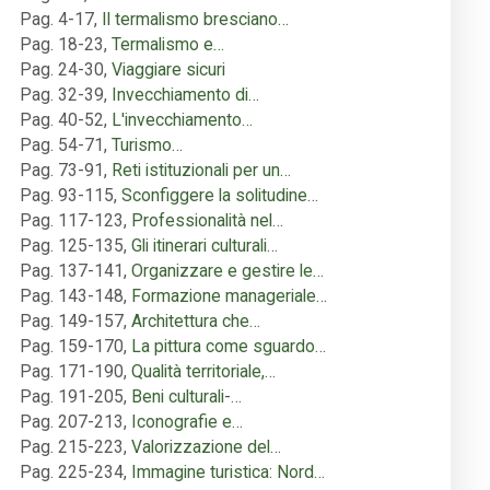
Pag. 4-17
,
Il termalismo bresciano…
Pag. 18-23
,
Termalismo e…
Pag. 24-30
,
Viaggiare sicuri
Pag. 32-39
,
Invecchiamento di…
Pag. 40-52
,
L'invecchiamento…
Pag. 54-71
,
Turismo…
Pag. 73-91
,
Reti istituzionali per un…
Pag. 93-115
,
Sconfiggere la solitudine…
Pag. 117-123
,
Professionalità nel…
Pag. 125-135
,
Gli itinerari culturali…
Pag. 137-141
,
Organizzare e gestire le…
Pag. 143-148
,
Formazione manageriale…
Pag. 149-157
,
Architettura che…
Pag. 159-170
,
La pittura come sguardo…
Pag. 171-190
,
Qualità territoriale,…
Pag. 191-205
,
Beni culturali-…
Pag. 207-213
,
Iconografie e…
Pag. 215-223
,
Valorizzazione del…
Pag. 225-234
,
Immagine turistica: Nord…