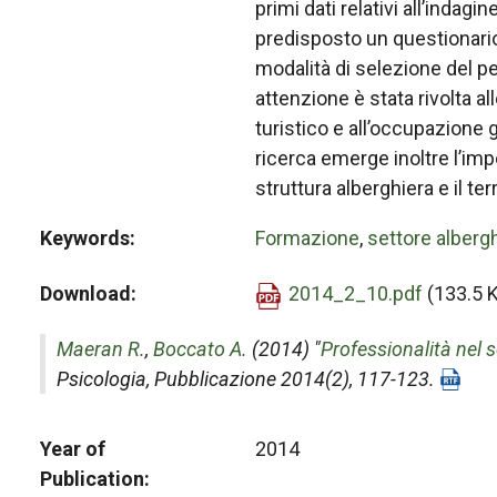
primi dati relativi all’indag
predisposto un questionario 
modalità di selezione del per
attenzione è stata rivolta al
turistico e all’occupazione g
ricerca emerge inoltre l’imp
struttura alberghiera e il ter
Keywords
Formazione
,
settore alberg
Download
2014_2_10.pdf
(133.5 
Maeran R.
,
Boccato A.
(2014) "
Professionalità nel 
Psicologia
, Pubblicazione 2014(2), 117-123.
Year of
2014
Publication