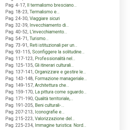
Pag. 4-17
,
Il termalismo bresciano…
Pag. 18-23
,
Termalismo e…
Pag. 24-30
,
Viaggiare sicuri
Pag. 32-39
,
Invecchiamento di…
Pag. 40-52
,
L'invecchiamento…
Pag. 54-71
,
Turismo…
Pag. 73-91
,
Reti istituzionali per un…
Pag. 93-115
,
Sconfiggere la solitudine…
Pag. 117-123
,
Professionalità nel…
Pag. 125-135
,
Gli itinerari culturali…
Pag. 137-141
,
Organizzare e gestire le…
Pag. 143-148
,
Formazione manageriale…
Pag. 149-157
,
Architettura che…
Pag. 159-170
,
La pittura come sguardo…
Pag. 171-190
,
Qualità territoriale,…
Pag. 191-205
,
Beni culturali-…
Pag. 207-213
,
Iconografie e…
Pag. 215-223
,
Valorizzazione del…
Pag. 225-234
,
Immagine turistica: Nord…