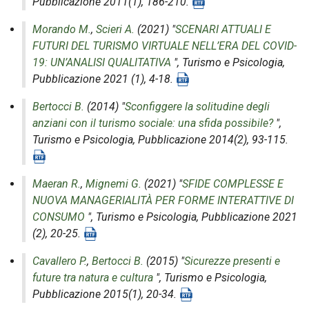
Pubblicazione 2011(1), 186-210.
Morando M.
,
Scieri A.
(2021) "
SCENARI ATTUALI E
FUTURI DEL TURISMO VIRTUALE NELL’ERA DEL COVID-
19: UN’ANALISI QUALITATIVA
",
Turismo e Psicologia
,
Pubblicazione 2021 (1), 4-18.
Bertocci B.
(2014) "
Sconfiggere la solitudine degli
anziani con il turismo sociale: una sfida possibile?
",
Turismo e Psicologia
, Pubblicazione 2014(2), 93-115.
Maeran R.
,
Mignemi G.
(2021) "
SFIDE COMPLESSE E
NUOVA MANAGERIALITÀ PER FORME INTERATTIVE DI
CONSUMO
",
Turismo e Psicologia
, Pubblicazione 2021
(2), 20-25.
Cavallero P.
,
Bertocci B.
(2015) "
Sicurezze presenti e
future tra natura e cultura
",
Turismo e Psicologia
,
Pubblicazione 2015(1), 20-34.