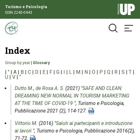
Turismo e Psicologia
ISSN 2240-0443
Index
Group by year
|
Glossary
|
"
|
A
|
B
|
C
|
D
|
E
|
F
|
G
|
I
|
L
|
M
|
N
|
O
|
P
|
Q
|
R
|
S
|
T
|
U
|
V
|
“
Dutto M.
,
de Rosa A. S.
(2021) "
SAFE AND CLEAN:
DREAMING NEW NORMAL IN TOURISM MARKETING
AT THE TIME OF COVID-19
",
Turismo e Psicologia
,
Pubblicazione 2021 (2), 114-127.
Vittorio M.
(2016) "
Saluti ai partecipanti e introduzione
ai lavori
",
Turismo e Psicologia
, Pubblicazione 2016(2),
71-72.