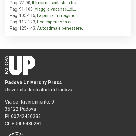
Pag. 77-90
,
Il turismo scolastico tra…
Pag. 91-103
,
Viaggi e vacanze…di…
Pag. 105-116
,
La prima immagine: il…
Pag. 117-123
,
Una esperienza di…
Pag. 125-143
,
Autostima e benessere…
Padova University Press
Università degli studi di Padova
Via del Risorgimento, 9
35122 Padova
PI 00742430283
CF 80006480281