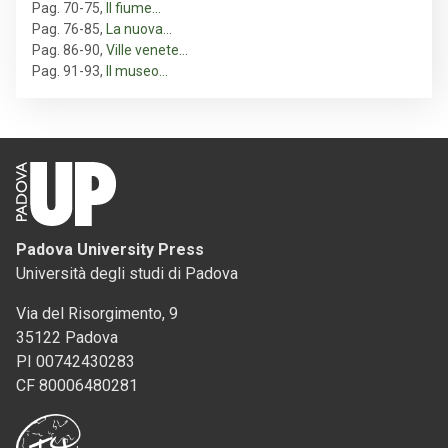
Pag. 70-75
,
Il fiume…
Pag. 76-85
,
La nuova…
Pag. 86-90
,
Ville venete…
Pag. 91-93
,
Il museo…
Padova University Press
Università degli studi di Padova
Via del Risorgimento, 9
35122 Padova
PI 00742430283
CF 80006480281