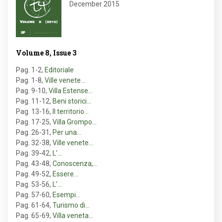
December 2015
Volume 8, Issue 3
Pag. 1-2
,
Editoriale
Pag. 1-8
,
Ville venete…
Pag. 9-10
,
Villa Estense…
Pag. 11-12
,
Beni storici…
Pag. 13-16
,
Il territorio…
Pag. 17-25
,
Villa Grompo…
Pag. 26-31
,
Per una…
Pag. 32-38
,
Ville venete…
Pag. 39-42
,
L'…
Pag. 43-48
,
Conoscenza,…
Pag. 49-52
,
Essere…
Pag. 53-56
,
L'…
Pag. 57-60
,
Esempi…
Pag. 61-64
,
Turismo di…
Pag. 65-69
,
Villa veneta…