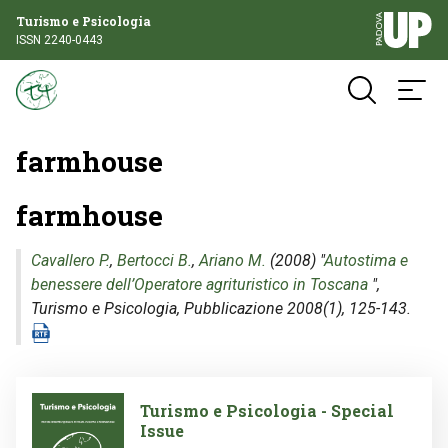
Turismo e Psicologia
ISSN 2240-0443
farmhouse
farmhouse
Cavallero P.
,
Bertocci B.
,
Ariano M.
(2008) "
Autostima e
benessere dell’Operatore agrituristico in Toscana
",
Turismo e Psicologia
, Pubblicazione 2008(1), 125-143.
Image
Turismo e Psicologia - Special
Issue