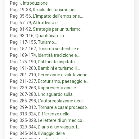
Pag. -
,
Introduzione
Pag. 19-33
,
Il ruolo del turismo per…
Pag. 35-56
,
L’impatto dell’emozione…
Pag. 57-79
,
Attrattività e…
Pag. 81-92
,
Strategie per un turismo…
Pag. 93-116
,
Quantificare la…
Pag. 117-155
,
Turismo…
Pag. 157-167
,
Turismo sostenibile e…
Pag. 169-174
,
Identità tradizione e…
Pag. 175-190
,
Dal turista ospitato…
Pag. 191-200
,
Bambini e turismo: il…
Pag. 201-210
,
Percezione e valutazione…
Pag. 211-237
,
Ecoturismo, paesaggio e…
Pag. 239-263
,
Rappresentazioni e…
Pag. 267-283
,
Uno sguardo sulla…
Pag. 285-298
,
L’autoregolazione degli…
Pag. 299-312
,
Tornare a casa: processo…
Pag. 313-324
,
Differenze nelle…
Pag. 325-328
,
Le lettere di un medico…
Pag. 329-344
,
Diario di un viaggio: l…
Pag. 345-348
,
Il viaggio delle…