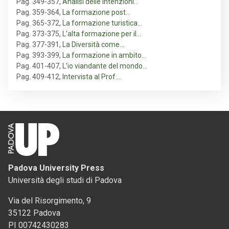
Pag. 349-357
,
Analisi delle intenzioni…
Pag. 359-364
,
La formazione post…
Pag. 365-372
,
La formazione turistica…
Pag. 373-375
,
L’alta formazione per il…
Pag. 377-391
,
La Diversità come…
Pag. 393-399
,
La formazione in ambito…
Pag. 401-407
,
L’io viandante del mondo…
Pag. 409-412
,
Intervista al Prof.…
Padova University Press
Università degli studi di Padova
Via del Risorgimento, 9
35122 Padova
PI 00742430283