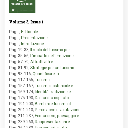
Volume 3, Issue 1
Pag. -
,
Editoriale
Pag. -
,
Presentazione
Pag. -
,
Introduzione
Pag. 19-33
,
Il ruolo del turismo per…
Pag. 35-56
,
L’impatto dell’emozione…
Pag. 57-79
,
Attrattività e…
Pag. 81-92
,
Strategie per un turismo…
Pag. 93-116
,
Quantificare la…
Pag. 117-155
,
Turismo…
Pag. 157-167
,
Turismo sostenibile e…
Pag. 169-174
,
Identità tradizione e…
Pag. 175-190
,
Dal turista ospitato…
Pag. 191-200
,
Bambini e turismo: il…
Pag. 201-210
,
Percezione e valutazione…
Pag. 211-237
,
Ecoturismo, paesaggio e…
Pag. 239-263
,
Rappresentazioni e…
Pag. 267-283
,
Uno sguardo sulla…