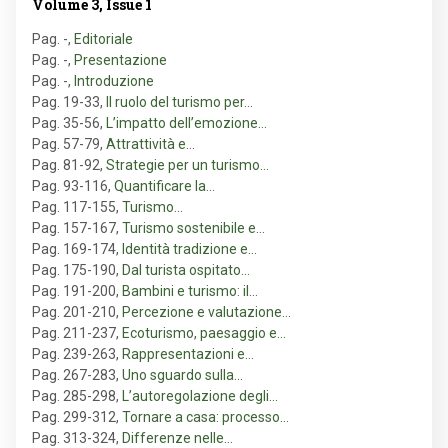
Volume 3, Issue 1
Pag. -
,
Editoriale
Pag. -
,
Presentazione
Pag. -
,
Introduzione
Pag. 19-33
,
Il ruolo del turismo per…
Pag. 35-56
,
L’impatto dell’emozione…
Pag. 57-79
,
Attrattività e…
Pag. 81-92
,
Strategie per un turismo…
Pag. 93-116
,
Quantificare la…
Pag. 117-155
,
Turismo…
Pag. 157-167
,
Turismo sostenibile e…
Pag. 169-174
,
Identità tradizione e…
Pag. 175-190
,
Dal turista ospitato…
Pag. 191-200
,
Bambini e turismo: il…
Pag. 201-210
,
Percezione e valutazione…
Pag. 211-237
,
Ecoturismo, paesaggio e…
Pag. 239-263
,
Rappresentazioni e…
Pag. 267-283
,
Uno sguardo sulla…
Pag. 285-298
,
L’autoregolazione degli…
Pag. 299-312
,
Tornare a casa: processo…
Pag. 313-324
,
Differenze nelle…