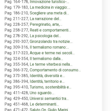
Pag. 164-178
,
Innovazione turistico-…
Pag. 179-183
,
La medicina in viaggio:…
Pag. 186-210
,
Scegliere una meta di…
Pag. 211-227
,
La narrazione del…
Pag. 228-257
,
Peregrinatio, arte,…
Pag. 258-277
,
Reati e comportamenti…
Pag. 278-292
,
La psicologia del…
Pag. 293-307
,
Gironzolando tra notizie…
Pag. 309-316
,
Il termalismo romano:…
Pag. 317-323
,
Acque e terme nei secoli…
Pag. 324-354
,
Il termalismo dalla…
Pag. 355-364
,
Le terme viterbesi nella…
Pag. 366-372
,
Comportamento di consumo…
Pag. 373-385
,
Identità, diversità e…
Pag. 386-394
,
Identità, territorio e…
Pag. 395-410
,
Turismo, sostenibilità e…
Pag. 411-428
,
Uno sguardo…
Pag. 429-450
,
Universi semantici tra…
Pag. 451-468
,
Le determinanti…
Pag. 471-472
,
Saluto On. Giulio Marini…