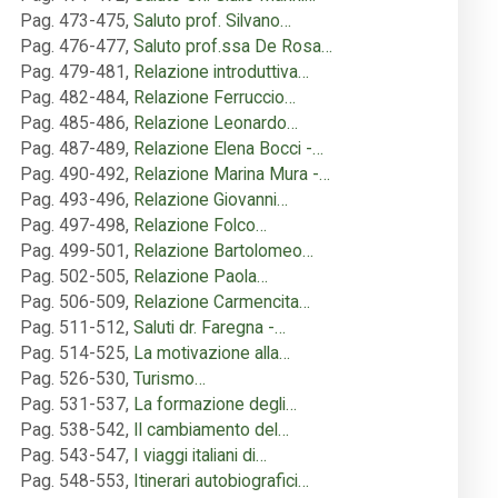
Pag. 473-475
,
Saluto prof. Silvano…
Pag. 476-477
,
Saluto prof.ssa De Rosa…
Pag. 479-481
,
Relazione introduttiva…
Pag. 482-484
,
Relazione Ferruccio…
Pag. 485-486
,
Relazione Leonardo…
Pag. 487-489
,
Relazione Elena Bocci -…
Pag. 490-492
,
Relazione Marina Mura -…
Pag. 493-496
,
Relazione Giovanni…
Pag. 497-498
,
Relazione Folco…
Pag. 499-501
,
Relazione Bartolomeo…
Pag. 502-505
,
Relazione Paola…
Pag. 506-509
,
Relazione Carmencita…
Pag. 511-512
,
Saluti dr. Faregna -…
Pag. 514-525
,
La motivazione alla…
Pag. 526-530
,
Turismo…
Pag. 531-537
,
La formazione degli…
Pag. 538-542
,
Il cambiamento del…
Pag. 543-547
,
I viaggi italiani di…
Pag. 548-553
,
Itinerari autobiografici…