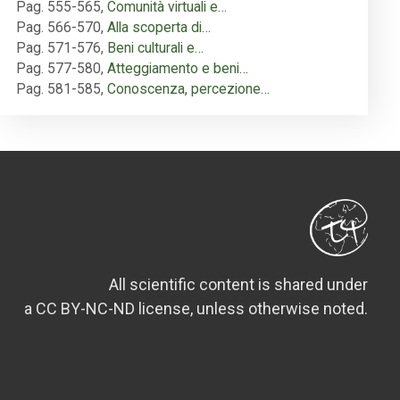
Pag. 555-565
,
Comunità virtuali e…
Pag. 566-570
,
Alla scoperta di…
Pag. 571-576
,
Beni culturali e…
Pag. 577-580
,
Atteggiamento e beni…
Pag. 581-585
,
Conoscenza, percezione…
All scientific content is shared under
a CC BY-NC-ND license, unless otherwise noted.