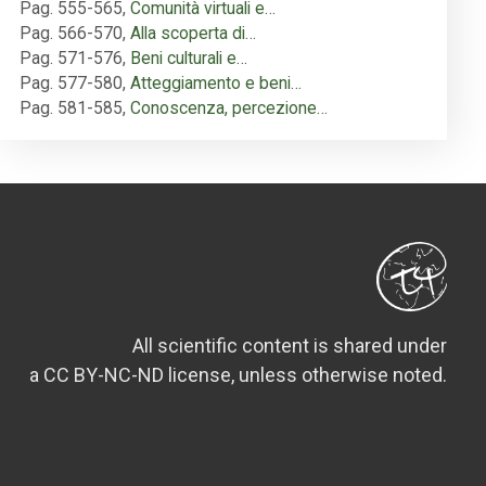
Pag. 555-565
,
Comunità virtuali e…
Pag. 566-570
,
Alla scoperta di…
Pag. 571-576
,
Beni culturali e…
Pag. 577-580
,
Atteggiamento e beni…
Pag. 581-585
,
Conoscenza, percezione…
All scientific content is shared under
a CC BY-NC-ND license, unless otherwise noted.