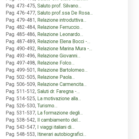
Pag. 473-475
,
Saluto prof. Silvano…
Pag. 476-477
,
Saluto prof.ssa De Rosa…
Pag. 479-481
,
Relazione introduttiva…
Pag. 482-484
,
Relazione Ferruccio…
Pag. 485-486
,
Relazione Leonardo…
Pag. 487-489
,
Relazione Elena Bocci -…
Pag. 490-492
,
Relazione Marina Mura -…
Pag. 493-496
,
Relazione Giovanni…
Pag. 497-498
,
Relazione Folco…
Pag. 499-501
,
Relazione Bartolomeo…
Pag. 502-505
,
Relazione Paola…
Pag. 506-509
,
Relazione Carmencita…
Pag. 511-512
,
Saluti dr. Faregna -…
Pag. 514-525
,
La motivazione alla…
Pag. 526-530
,
Turismo…
Pag. 531-537
,
La formazione degli…
Pag. 538-542
,
Il cambiamento del…
Pag. 543-547
,
I viaggi italiani di…
Pag. 548-553
,
Itinerari autobiografici…