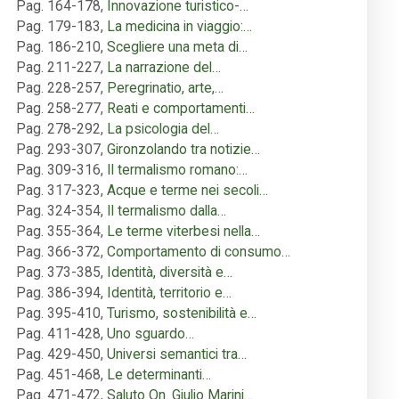
Pag. 164-178
,
Innovazione turistico-…
Pag. 179-183
,
La medicina in viaggio:…
Pag. 186-210
,
Scegliere una meta di…
Pag. 211-227
,
La narrazione del…
Pag. 228-257
,
Peregrinatio, arte,…
Pag. 258-277
,
Reati e comportamenti…
Pag. 278-292
,
La psicologia del…
Pag. 293-307
,
Gironzolando tra notizie…
Pag. 309-316
,
Il termalismo romano:…
Pag. 317-323
,
Acque e terme nei secoli…
Pag. 324-354
,
Il termalismo dalla…
Pag. 355-364
,
Le terme viterbesi nella…
Pag. 366-372
,
Comportamento di consumo…
Pag. 373-385
,
Identità, diversità e…
Pag. 386-394
,
Identità, territorio e…
Pag. 395-410
,
Turismo, sostenibilità e…
Pag. 411-428
,
Uno sguardo…
Pag. 429-450
,
Universi semantici tra…
Pag. 451-468
,
Le determinanti…
Pag. 471-472
,
Saluto On. Giulio Marini…